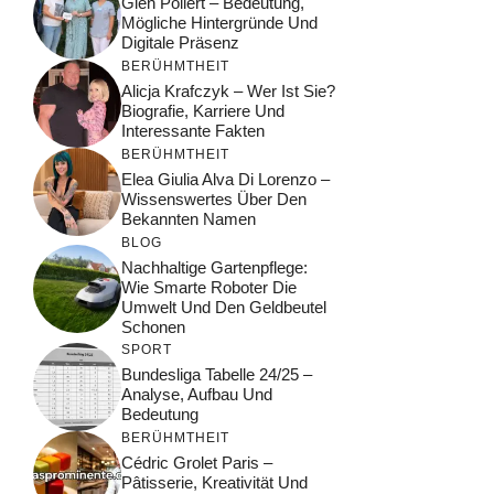
Glen Pollert – Bedeutung,
Mögliche Hintergründe Und
Digitale Präsenz
BERÜHMTHEIT
Alicja Krafczyk – Wer Ist Sie?
Biografie, Karriere Und
Interessante Fakten
BERÜHMTHEIT
Elea Giulia Alva Di Lorenzo –
Wissenswertes Über Den
Bekannten Namen
BLOG
Nachhaltige Gartenpflege:
Wie Smarte Roboter Die
Umwelt Und Den Geldbeutel
Schonen
SPORT
Bundesliga Tabelle 24/25 –
Analyse, Aufbau Und
Bedeutung
BERÜHMTHEIT
Cédric Grolet Paris –
Pâtisserie, Kreativität Und