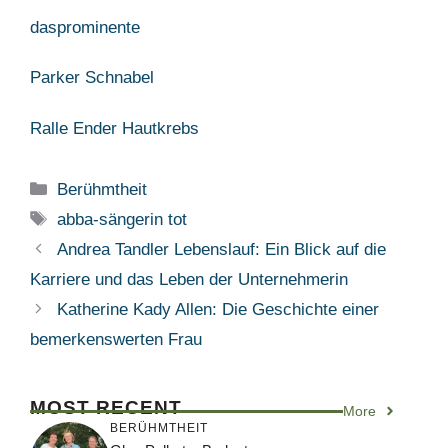
dasprominente
Parker Schnabel
Ralle Ender Hautkrebs
Categories
Berühmtheit
Tags
abba-sängerin tot
Andrea Tandler Lebenslauf: Ein Blick auf die
Karriere und das Leben der Unternehmerin
Katherine Kady Allen: Die Geschichte einer
bemerkenswerten Frau
MOST RECENT
More
BERÜHMTHEIT