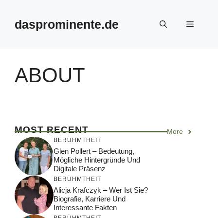
Skip
to
dasprominente.de
Menu
content
ABOUT
MOST RECENT
More
BERÜHMTHEIT
Glen Pollert – Bedeutung,
Mögliche Hintergründe Und
Digitale Präsenz
BERÜHMTHEIT
Alicja Krafczyk – Wer Ist Sie?
Biografie, Karriere Und
Interessante Fakten
BERÜHMTHEIT