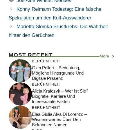
Joe Alfie Winslet Mendes
Konny Reimann Todestag: Eine falsche
Spekulation um den Kult-Auswanderer
Marietta Slomka Brustkrebs: Die Wahrheit
hinter den Gerüchten
MOST RECENT
More
BERÜHMTHEIT
Glen Pollert – Bedeutung,
Mögliche Hintergründe Und
Digitale Präsenz
BERÜHMTHEIT
Alicja Krafczyk – Wer Ist Sie?
Biografie, Karriere Und
Interessante Fakten
BERÜHMTHEIT
Elea Giulia Alva Di Lorenzo –
Wissenswertes Über Den
Bekannten Namen