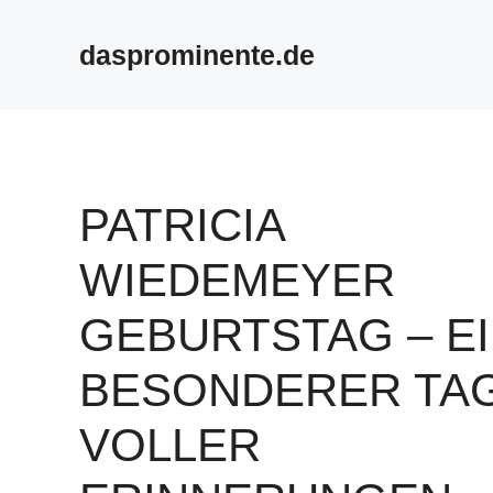
Skip
to
dasprominente.de
content
PATRICIA
WIEDEMEYER
GEBURTSTAG – E
BESONDERER TA
VOLLER