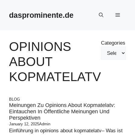
Skip
to
dasprominente.de
Menu
content
OPINIONS
Categories
ABOUT
KOPMATELATV
BLOG
Meinungen Zu Opinions About Kopmatelatv:
Eintauchen In Öffentliche Meinungen Und
Perspektiven
January 12, 2025
Admin
Einführung in opinions about kopmatelatv– Was ist