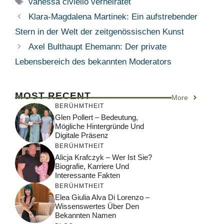
Tags
vanessa civiello verheiratet
Klara-Magdalena Martinek: Ein aufstrebender
Stern in der Welt der zeitgenössischen Kunst
Axel Bulthaupt Ehemann: Der private
Lebensbereich des bekannten Moderators
MOST RECENT
More
BERÜHMTHEIT
Glen Pollert – Bedeutung,
Mögliche Hintergründe Und
Digitale Präsenz
BERÜHMTHEIT
Alicja Krafczyk – Wer Ist Sie?
Biografie, Karriere Und
Interessante Fakten
BERÜHMTHEIT
Elea Giulia Alva Di Lorenzo –
Wissenswertes Über Den
Bekannten Namen