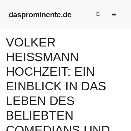
Skip
to
dasprominente.de
Menu
content
VOLKER
HEISSMANN H
OCHZEIT: EIN E
INBLICK IN DAS L
EBEN DES B
ELIEBTEN C
OMEDIANS UND S