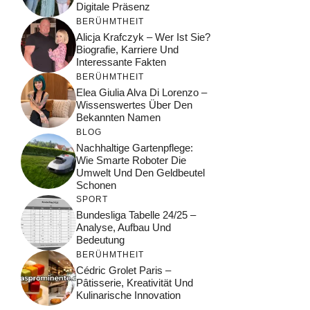
Digitale Präsenz
BERÜHMTHEIT
Alicja Krafczyk – Wer Ist Sie?
Biografie, Karriere Und
Interessante Fakten
BERÜHMTHEIT
Elea Giulia Alva Di Lorenzo –
Wissenswertes Über Den
Bekannten Namen
BLOG
Nachhaltige Gartenpflege:
Wie Smarte Roboter Die
Umwelt Und Den Geldbeutel
Schonen
SPORT
Bundesliga Tabelle 24/25 –
Analyse, Aufbau Und
Bedeutung
BERÜHMTHEIT
Cédric Grolet Paris –
Pâtisserie, Kreativität Und
Kulinarische Innovation