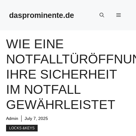
Skip
to
dasprominente.de
Menu
content
WIE EINE
NOTFALLTÜRÖFFNU
IHRE SICHERHEIT
IM NOTFALL
GEWÄHRLEISTET
Admin
July 7, 2025
LOCKS &KEYS