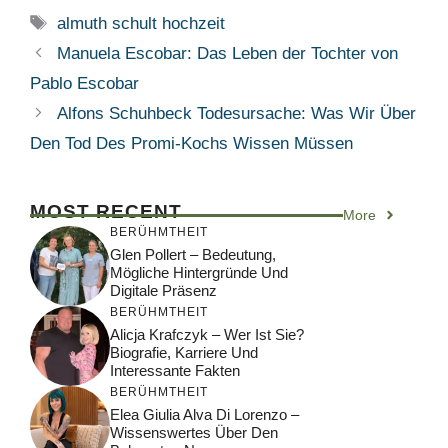
Tags
almuth schult hochzeit
Manuela Escobar: Das Leben der Tochter von
Pablo Escobar
Alfons Schuhbeck Todesursache: Was Wir Über
Den Tod Des Promi-Kochs Wissen Müssen
MOST RECENT
More
BERÜHMTHEIT
Glen Pollert – Bedeutung,
Mögliche Hintergründe Und
Digitale Präsenz
BERÜHMTHEIT
Alicja Krafczyk – Wer Ist Sie?
Biografie, Karriere Und
Interessante Fakten
BERÜHMTHEIT
Elea Giulia Alva Di Lorenzo –
Wissenswertes Über Den