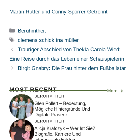
Martin Rütter und Conny Sporrer Getrennt
Categories
Berühmtheit
Tags
clemens schick ina müller
Trauriger Abschied von Thekla Carola Wied:
Eine Reise durch das Leben einer Schauspielerin
Birgit Gnabry: Die Frau hinter dem Fußballstar
MOST RECENT
More
BERÜHMTHEIT
Glen Pollert – Bedeutung,
Mögliche Hintergründe Und
Digitale Präsenz
BERÜHMTHEIT
Alicja Krafczyk – Wer Ist Sie?
Biografie, Karriere Und
Interessante Fakten