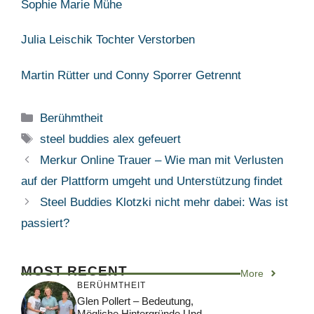
Sophie Marie Mühe
Julia Leischik Tochter Verstorben
Martin Rütter und Conny Sporrer Getrennt
Categories
Berühmtheit
Tags
steel buddies alex gefeuert
Merkur Online Trauer – Wie man mit Verlusten
auf der Plattform umgeht und Unterstützung findet
Steel Buddies Klotzki nicht mehr dabei: Was ist
passiert?
MOST RECENT
More
BERÜHMTHEIT
Glen Pollert – Bedeutung,
Mögliche Hintergründe Und