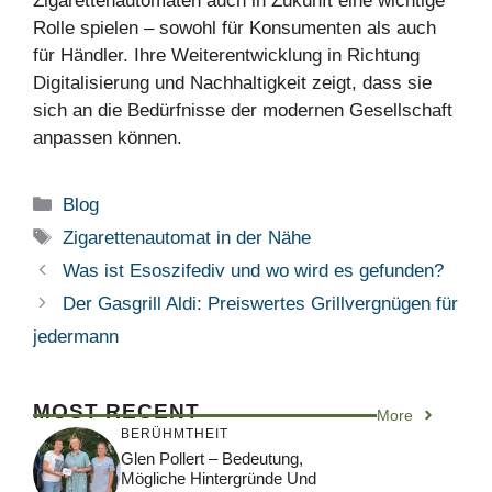
Zigarettenautomaten auch in Zukunft eine wichtige
Rolle spielen – sowohl für Konsumenten als auch
für Händler. Ihre Weiterentwicklung in Richtung
Digitalisierung und Nachhaltigkeit zeigt, dass sie
sich an die Bedürfnisse der modernen Gesellschaft
anpassen können.
Categories
Blog
Tags
Zigarettenautomat in der Nähe
Was ist Esoszifediv und wo wird es gefunden?
Der Gasgrill Aldi: Preiswertes Grillvergnügen für
jedermann
MOST RECENT
More
BERÜHMTHEIT
Glen Pollert – Bedeutung,
Mögliche Hintergründe Und