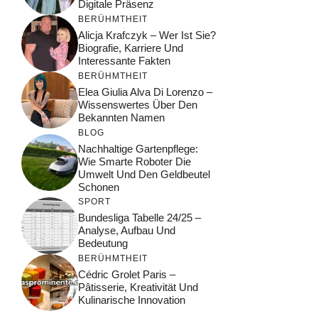
Digitale Präsenz
BERÜHMTHEIT
Alicja Krafczyk – Wer Ist Sie?
Biografie, Karriere Und
Interessante Fakten
BERÜHMTHEIT
Elea Giulia Alva Di Lorenzo –
Wissenswertes Über Den
Bekannten Namen
BLOG
Nachhaltige Gartenpflege:
Wie Smarte Roboter Die
Umwelt Und Den Geldbeutel
Schonen
SPORT
Bundesliga Tabelle 24/25 –
Analyse, Aufbau Und
Bedeutung
BERÜHMTHEIT
Cédric Grolet Paris –
Pâtisserie, Kreativität Und
Kulinarische Innovation